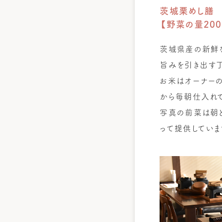
茨城栗めし膳
【野菜の量200
茨城県産の新鮮
旨みを引き出す丁
お米はオーナー
から毎朝仕入れ
写真の前菜は朝ど
って提供していま