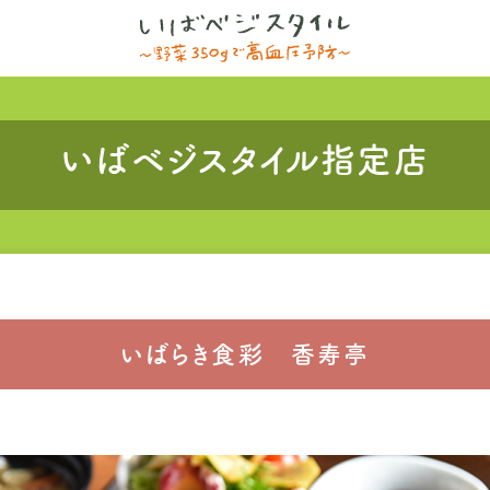
いばベジスタイル指定店
いばらき食彩 香寿亭