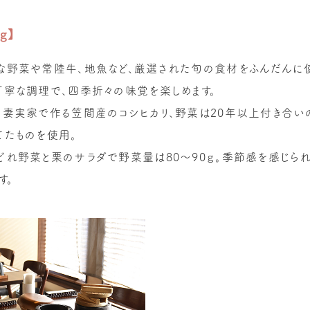
g】
な野菜や常陸牛、地魚など、厳選された旬の食材をふんだんに
寧な調理で、四季折々の味覚を楽しめます。
の妻実家で作る笠間産のコシヒカリ、野菜は20年以上付き合い
てたものを使用。
れ野菜と栗のサラダで野菜量は80～90ｇ。季節感を感じら
す。