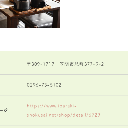
〒309-1717 笠間市旭町377-9-2
号
0296-73-5102
https://www.ibaraki-
ージ
shokusai.net/shop/detail/6729