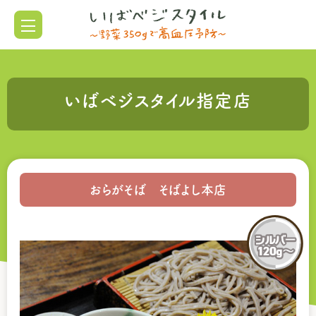
いばベジスタイル指定店
おらがそば そばよし本店