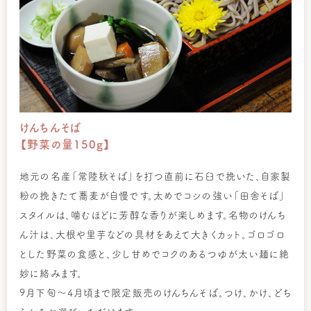
けんちんそば
【野菜の量150g】
地元の名産「常陸秋そば」を打つ直前に石臼で挽いた、自家製
粉の挽きたて蕎麦が自慢です。太めでコシの強い「田舎そば」
スタイルは、噛むほどに芳醇な香りが楽しめます。名物のけんち
ん汁は、大根や里芋などの具材をあえて大きくカット。ゴロゴロ
とした野菜の食感と、少し甘めでコクのあるつゆが太い麺に絶
妙に絡みます。
9月下旬～4月頃まで限定販売のけんちんそば。つけ、かけ、どち