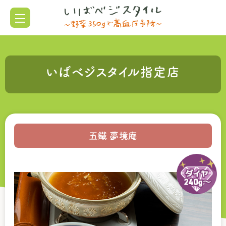
いばベジスタイル指定店
五鐵 夢境庵