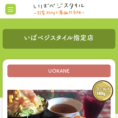
いばベジスタイル指定店
UOKANE