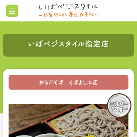
いばベジスタイル指定店
おらがそば そばよし本店