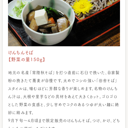
けんちんそば
【野菜の量150g】
地元の名産「常陸秋そば」を打つ直前に石臼で挽いた、自家製
粉の挽きたて蕎麦が自慢です。太めでコシの強い「田舎そば」
スタイルは、噛むほどに芳醇な香りが楽しめます。名物のけんち
ん汁は、大根や里芋などの具材をあえて大きくカット。ゴロゴロ
とした野菜の食感と、少し甘めでコクのあるつゆが太い麺に絶
妙に絡みます。
9月下旬～4月頃まで限定販売のけんちんそば。つけ、かけ、どち