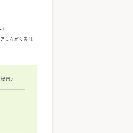
ー！
ェアしながら美味
常総内）