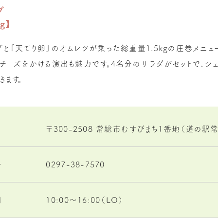
グ
g】
と「天てり卵」のオムレツが乗った総重量1.5kgの圧巻メニュ
チーズをかける演出も魅力です。4名分のサラダがセットで、シ
きます。
〒300-2508 常総市むすびまち1番地（道の駅
号
0297-38-7570
間
10:00～16:00（LO）