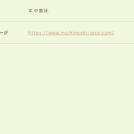
年中無休
ージ
https://www.michinoeki-joso.com/